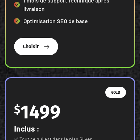
1 mois de support technique après
livraison
Optimisation SEO de base
Choisir
GOLD
1499
$
Inclus :
✅ Tout ce qui est dans le plan Silver