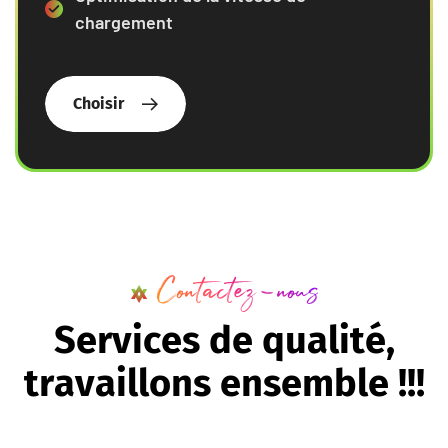
chargement
Choisir
Contactez-nous
S
e
r
v
i
c
e
s
d
e
q
u
a
l
i
t
é
,
t
r
a
v
a
i
l
l
o
n
s
e
n
s
e
m
b
l
e
!
!
!