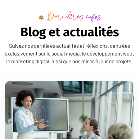
Dernières infos
B
l
o
g
e
t
a
c
t
u
a
l
i
t
é
s
Suivez nos dernières actualités et réflexions, centrées
exclusivement sur le social media, le développement web ,
le marketing digital, ainsi que nos mises à jour de projets.