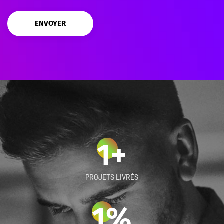
ENVOYER
1
+
PROJETS LIVRÉS
1
%