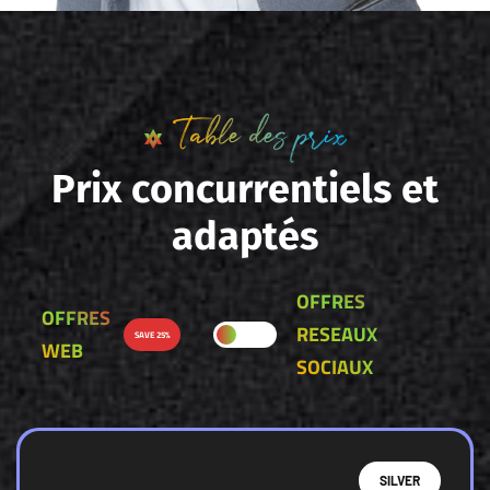
Table des prix
P
r
i
x
c
o
n
c
u
r
r
e
n
t
i
e
l
s
e
t
a
d
a
p
t
é
s
OFFRES
OFFRES
RESEAUX
SAVE 25%
WEB
SOCIAUX
SILVER