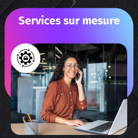
?
S
e
r
v
i
c
e
s
s
u
r
m
e
s
u
r
e