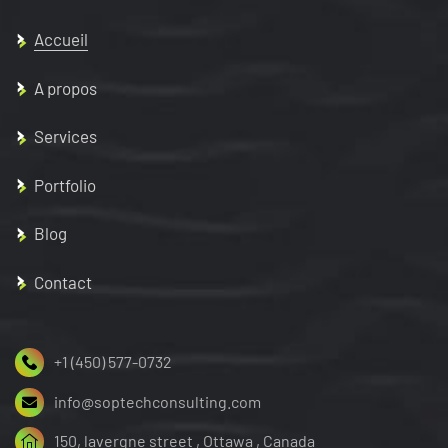
Accueil
A propos
Services
Portfolio
Blog
Contact
+1 (450) 577-0732
info@soptechconsulting.com
150, lavergne street , Ottawa , Canada