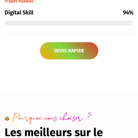
Projets Réalisés
Digital Skill
94%
DEVIS RAPIDE
Pourquoi nous choisir ?
L
e
s
m
e
i
l
l
e
u
r
s
s
u
r
l
e