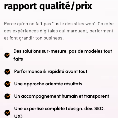
r
a
p
p
o
r
t
q
u
a
l
i
t
é
/
p
r
i
x
Parce qu’on ne fait pas “juste des sites web”. On crée
des expériences digitales qui marquent, performent
et font grandir ton business.
Des solutions sur-mesure, pas de modèles tout
faits
Performance & rapidité avant tout
Une approche orientée résultats
Un accompagnement humain et transparent
Une expertise complète (design, dev, SEO,
UX)