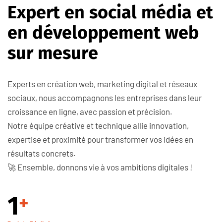
E
x
p
e
r
t
e
n
s
o
c
i
a
l
m
é
d
i
a
e
t
e
n
d
é
v
e
l
o
p
p
e
m
e
n
t
w
e
b
s
u
r
m
e
s
u
r
e
Experts en création web, marketing digital et réseaux
sociaux, nous accompagnons les entreprises dans leur
croissance en ligne, avec passion et précision.
Notre équipe créative et technique allie innovation,
expertise et proximité pour transformer vos idées en
résultats concrets.
🚀 Ensemble, donnons vie à vos ambitions digitales !
1
+