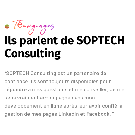
Témoignages
I
l
s
p
a
r
l
e
n
t
d
e
S
O
P
T
E
C
H
C
o
n
s
u
l
t
i
n
g
“SOPTECH Consulting est un partenaire de
confiance. Ils sont toujours disponibles pour
répondre à mes questions et me conseiller. Je me
sens vraiment accompagné dans mon
développement en ligne après leur avoir confié la
gestion de mes pages LinkedIn et Facebook. “