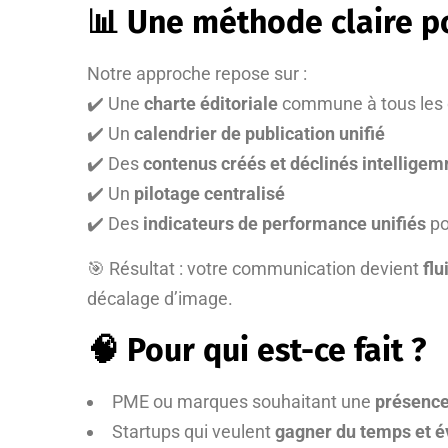
📊 Une méthode claire po
Notre approche repose sur :
✔️ Une
charte éditoriale
commune à tous les
✔️ Un
calendrier de publication unifié
✔️ Des
contenus créés et déclinés intellige
✔️ Un
pilotage centralisé
✔️ Des
indicateurs de performance unifiés
po
🎯 Résultat : votre communication devient
flu
décalage d’image.
🧠 Pour qui est-ce fait ?
PME ou marques souhaitant une
présence
Startups qui veulent
gagner du temps et év