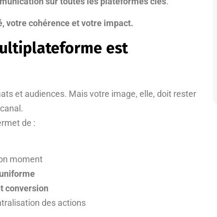
munication sur toutes les plateformes clés
.
té, votre cohérence et votre impact.
ultiplateforme est
s et audiences. Mais votre image, elle, doit rester
 canal.
rmet de :
 bon moment
 uniforme
t conversion
ralisation des actions