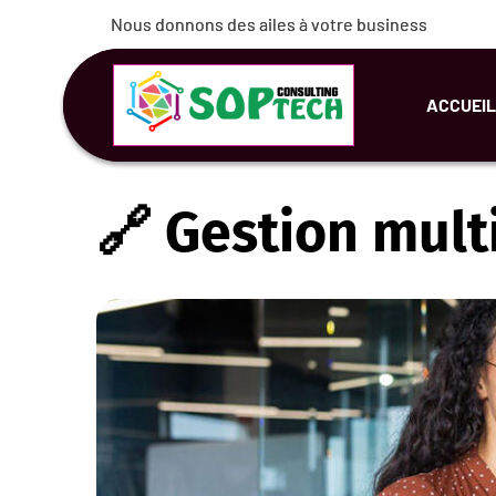
Nous donnons des ailes à votre business
Nous donnons des ailes à votre business
ACCUEIL
Accuei
🔗 Gestion mult